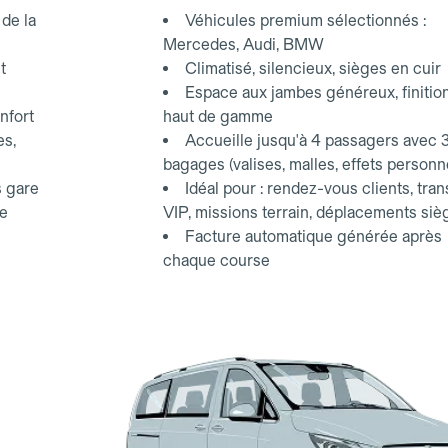
d'affaires.
de la
Véhicules premium sélectionnés :
Mercedes, Audi, BMW
t
Climatisé, silencieux, sièges en cuir
Espace aux jambes généreux, finitio
nfort
haut de gamme
es,
Accueille jusqu'à 4 passagers avec 
bagages (valises, malles, effets personn
s gare
Idéal pour : rendez-vous clients, tran
ce
VIP, missions terrain, déplacements siè
Facture automatique générée après
chaque course