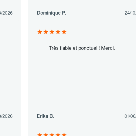
Dominique P.
3/2026
24/10
Très fiable et ponctuel ! Merci.
Erika B.
3/2026
01/06