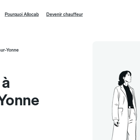
Pourquoi Allocab
Devenir chauffeur
sur-Yonne
 à
-Yonne