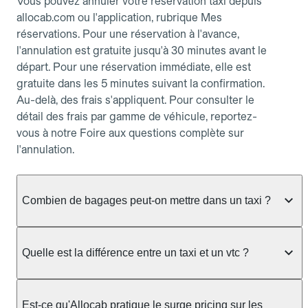
Vous pouvez annuler votre réservation taxi depuis
allocab.com ou l'application, rubrique Mes
réservations. Pour une réservation à l'avance,
l'annulation est gratuite jusqu'à 30 minutes avant le
départ. Pour une réservation immédiate, elle est
gratuite dans les 5 minutes suivant la confirmation.
Au-delà, des frais s'appliquent. Pour consulter le
détail des frais par gamme de véhicule, reportez-
vous à notre Foire aux questions complète sur
l'annulation.
Combien de bagages peut-on mettre dans un taxi ?
La capacité dépend du véhicule taxi disponible : un
taxi berline accueille en général jusqu'à 3 bagages
Quelle est la différence entre un taxi et un vtc ?
de taille moyenne. Pour des bagages volumineux
ou nombreux, précisez-le dans le champ "Message
Le taxi est un service réglementé qui peut vous
au chauffeur" lors de la réservation. Le prix n'est
prendre en charge directement dans la rue, à une
Est-ce qu'Allocab pratique le surge pricing sur les