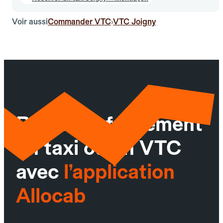
Voir aussi
Commander VTC
VTC Joigny
›
Réservez facilement
un taxi ou un VTC
avec
l’application
Allocab