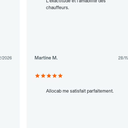
L'exactitude et l'amabilité des
chauffeurs.
Martine M.
2/2026
28/1
Allocab me satisfait parfaitement.