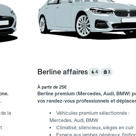
Berline affaires
4
3
À partir de
25€
one.
Berline premium (Mercedes, Audi, BMW) p
vos rendez-vous professionnels et déplac
d'affaires.
de la
Véhicules premium sélectionnés :
Mercedes, Audi, BMW
t
Climatisé, silencieux, sièges en cuir
Espace aux jambes généreux, finitio