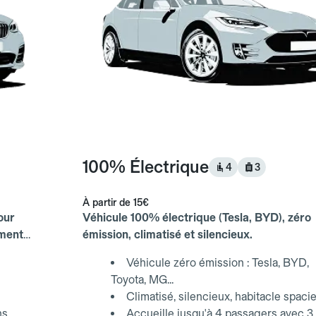
100% Électrique
4
3
À partir de
15€
our
Véhicule 100% électrique (Tesla, BYD), zéro
ements
émission, climatisé et silencieux.
Véhicule zéro émission : Tesla, BYD,
Toyota, MG...
Climatisé, silencieux, habitacle spaci
ns
Accueille jusqu'à 4 passagers avec 3