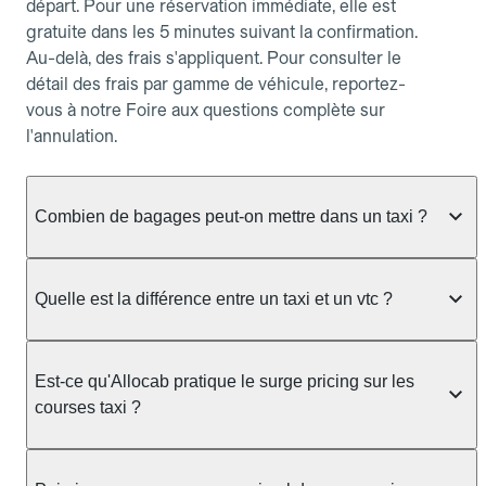
départ. Pour une réservation immédiate, elle est
gratuite dans les 5 minutes suivant la confirmation.
Au-delà, des frais s'appliquent. Pour consulter le
détail des frais par gamme de véhicule, reportez-
vous à notre Foire aux questions complète sur
l'annulation.
Combien de bagages peut-on mettre dans un taxi ?
La capacité dépend du véhicule taxi disponible : un
taxi berline accueille en général jusqu'à 3 bagages
Quelle est la différence entre un taxi et un vtc ?
de taille moyenne. Pour des bagages volumineux
ou nombreux, précisez-le dans le champ "Message
Le taxi est un service réglementé qui peut vous
au chauffeur" lors de la réservation. Le prix n'est
prendre en charge directement dans la rue, à une
Est-ce qu'Allocab pratique le surge pricing sur les
pas impacté par le nombre de bagages.
station ou sur réservation, avec un tarif au
courses taxi ?
compteur. Le VTC fonctionne uniquement sur
réservation et propose un prix fixe annoncé à
Non. Le tarif des taxis est encadré par la
l'avance. Chez Allocab, réservez facilement votre