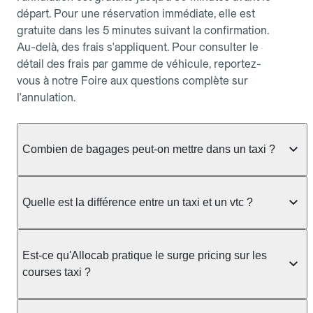
départ. Pour une réservation immédiate, elle est
gratuite dans les 5 minutes suivant la confirmation.
Au-delà, des frais s'appliquent. Pour consulter le
détail des frais par gamme de véhicule, reportez-
vous à notre Foire aux questions complète sur
l'annulation.
Combien de bagages peut-on mettre dans un taxi ?
La capacité dépend du véhicule taxi disponible : un
taxi berline accueille en général jusqu'à 3 bagages
Quelle est la différence entre un taxi et un vtc ?
de taille moyenne. Pour des bagages volumineux
ou nombreux, précisez-le dans le champ "Message
Le taxi est un service réglementé qui peut vous
au chauffeur" lors de la réservation. Le prix n'est
prendre en charge directement dans la rue, à une
Est-ce qu'Allocab pratique le surge pricing sur les
pas impacté par le nombre de bagages.
station ou sur réservation, avec un tarif au
courses taxi ?
compteur. Le VTC fonctionne uniquement sur
réservation et propose un prix fixe annoncé à
Non. Le tarif des taxis est encadré par la