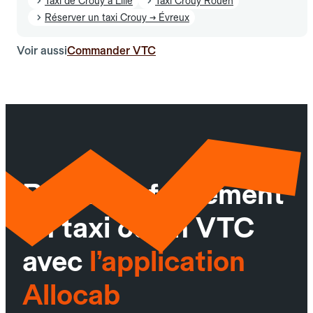
Taxi de Crouy à Lille
Taxi Crouy Rouen
Réserver un taxi Crouy → Évreux
Voir aussi
Commander VTC
Réservez facilement
un taxi ou un VTC
avec
l’application
Allocab