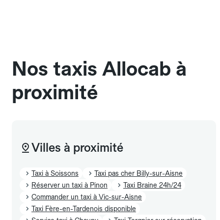
une cage ou une caisse de transport adaptée.
Pensez à le signaler dans le champ "Message au
chauffeur". Les chiens d'assistance sont acceptés
sans cage ni frais supplémentaire, mais doivent
également être mentionnés à l'avance.
Nos taxis Allocab à
proximité
Villes à proximité
Taxi à Soissons
Taxi pas cher Billy-sur-Aisne
Réserver un taxi à Pinon
Taxi Braine 24h/24
Commander un taxi à Vic-sur-Aisne
Taxi Fère-en-Tardenois disponible