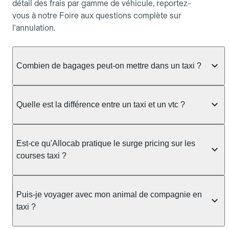
détail des frais par gamme de véhicule, reportez-
vous à notre Foire aux questions complète sur
l'annulation.
Combien de bagages peut-on mettre dans un taxi ?
La capacité dépend du véhicule taxi disponible : un
taxi berline accueille en général jusqu'à 3 bagages
Quelle est la différence entre un taxi et un vtc ?
de taille moyenne. Pour des bagages volumineux
ou nombreux, précisez-le dans le champ "Message
Le taxi est un service réglementé qui peut vous
au chauffeur" lors de la réservation. Le prix n'est
prendre en charge directement dans la rue, à une
Est-ce qu'Allocab pratique le surge pricing sur les
pas impacté par le nombre de bagages.
station ou sur réservation, avec un tarif au
courses taxi ?
compteur. Le VTC fonctionne uniquement sur
réservation et propose un prix fixe annoncé à
Non. Le tarif des taxis est encadré par la
l'avance. Chez Allocab, réservez facilement votre
réglementation préfectorale et suit un barème
Puis-je voyager avec mon animal de compagnie en
taxi.
officiel : il protège des hausses liées à la demande.
taxi ?
Chez Allocab, le prix estimé est affiché avant la