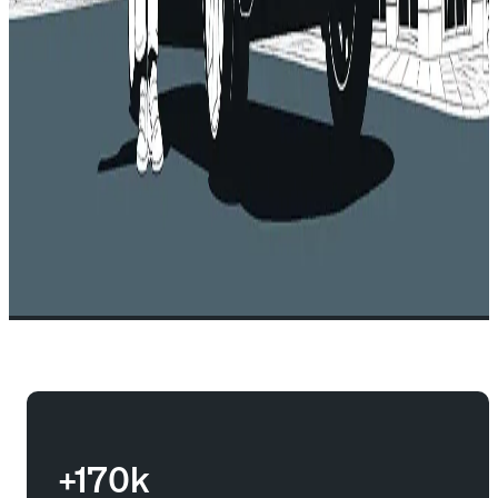
+170k