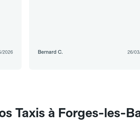
Bernard C.
5/2026
26/03
os Taxis à Forges-les-B