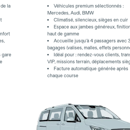
d'affaires.
de la
Véhicules premium sélectionnés :
Mercedes, Audi, BMW
t
Climatisé, silencieux, sièges en cuir
Espace aux jambes généreux, finitio
nfort
haut de gamme
es,
Accueille jusqu'à 4 passagers avec 
bagages (valises, malles, effets personn
s gare
Idéal pour : rendez-vous clients, tran
ce
VIP, missions terrain, déplacements siè
Facture automatique générée après
chaque course