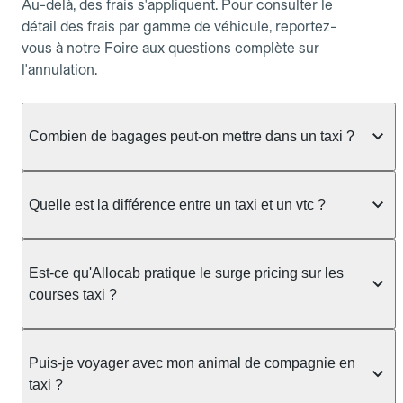
Au-delà, des frais s'appliquent. Pour consulter le
détail des frais par gamme de véhicule, reportez-
vous à notre Foire aux questions complète sur
l'annulation.
Combien de bagages peut-on mettre dans un taxi ?
La capacité dépend du véhicule taxi disponible : un
taxi berline accueille en général jusqu'à 3 bagages
Quelle est la différence entre un taxi et un vtc ?
de taille moyenne. Pour des bagages volumineux
ou nombreux, précisez-le dans le champ "Message
Le taxi est un service réglementé qui peut vous
au chauffeur" lors de la réservation. Le prix n'est
prendre en charge directement dans la rue, à une
Est-ce qu'Allocab pratique le surge pricing sur les
pas impacté par le nombre de bagages.
station ou sur réservation, avec un tarif au
courses taxi ?
compteur. Le VTC fonctionne uniquement sur
réservation et propose un prix fixe annoncé à
Non. Le tarif des taxis est encadré par la
l'avance. Chez Allocab, réservez facilement votre
réglementation préfectorale et suit un barème
Puis-je voyager avec mon animal de compagnie en
taxi.
officiel : il protège des hausses liées à la demande.
taxi ?