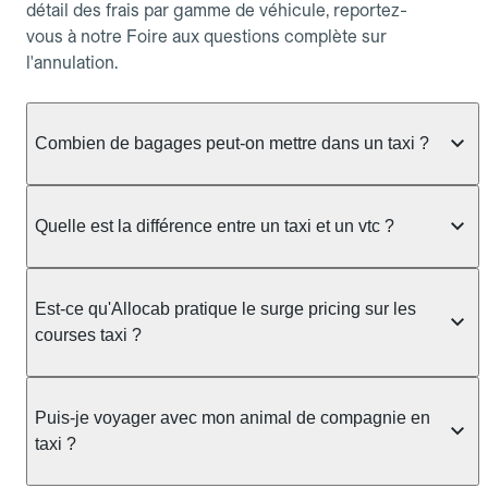
détail des frais par gamme de véhicule, reportez-
vous à notre Foire aux questions complète sur
l'annulation.
Combien de bagages peut-on mettre dans un taxi ?
La capacité dépend du véhicule taxi disponible : un
taxi berline accueille en général jusqu'à 3 bagages
Quelle est la différence entre un taxi et un vtc ?
de taille moyenne. Pour des bagages volumineux
ou nombreux, précisez-le dans le champ "Message
Le taxi est un service réglementé qui peut vous
au chauffeur" lors de la réservation. Le prix n'est
prendre en charge directement dans la rue, à une
Est-ce qu'Allocab pratique le surge pricing sur les
pas impacté par le nombre de bagages.
station ou sur réservation, avec un tarif au
courses taxi ?
compteur. Le VTC fonctionne uniquement sur
réservation et propose un prix fixe annoncé à
Non. Le tarif des taxis est encadré par la
l'avance. Chez Allocab, réservez facilement votre
réglementation préfectorale et suit un barème
Puis-je voyager avec mon animal de compagnie en
taxi.
officiel : il protège des hausses liées à la demande.
taxi ?
Chez Allocab, le prix estimé est affiché avant la