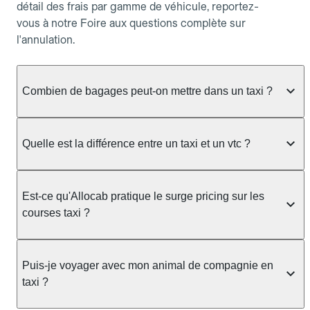
détail des frais par gamme de véhicule, reportez-
vous à notre Foire aux questions complète sur
l'annulation.
Combien de bagages peut-on mettre dans un taxi ?
La capacité dépend du véhicule taxi disponible : un
taxi berline accueille en général jusqu'à 3 bagages
Quelle est la différence entre un taxi et un vtc ?
de taille moyenne. Pour des bagages volumineux
ou nombreux, précisez-le dans le champ "Message
Le taxi est un service réglementé qui peut vous
au chauffeur" lors de la réservation. Le prix n'est
prendre en charge directement dans la rue, à une
Est-ce qu'Allocab pratique le surge pricing sur les
pas impacté par le nombre de bagages.
station ou sur réservation, avec un tarif au
courses taxi ?
compteur. Le VTC fonctionne uniquement sur
réservation et propose un prix fixe annoncé à
Non. Le tarif des taxis est encadré par la
l'avance. Chez Allocab, réservez facilement votre
réglementation préfectorale et suit un barème
Puis-je voyager avec mon animal de compagnie en
taxi.
officiel : il protège des hausses liées à la demande.
taxi ?
Chez Allocab, le prix estimé est affiché avant la