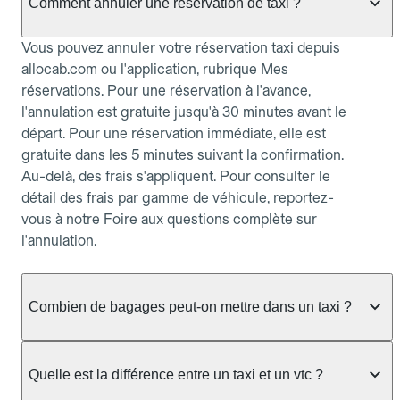
Comment annuler une réservation de taxi ?
Vous pouvez annuler votre réservation taxi depuis
allocab.com ou l'application, rubrique Mes
réservations. Pour une réservation à l'avance,
l'annulation est gratuite jusqu'à 30 minutes avant le
départ. Pour une réservation immédiate, elle est
gratuite dans les 5 minutes suivant la confirmation.
Au-delà, des frais s'appliquent. Pour consulter le
détail des frais par gamme de véhicule, reportez-
vous à notre Foire aux questions complète sur
l'annulation.
Combien de bagages peut-on mettre dans un taxi ?
La capacité dépend du véhicule taxi disponible : un
taxi berline accueille en général jusqu'à 3 bagages
Quelle est la différence entre un taxi et un vtc ?
de taille moyenne. Pour des bagages volumineux