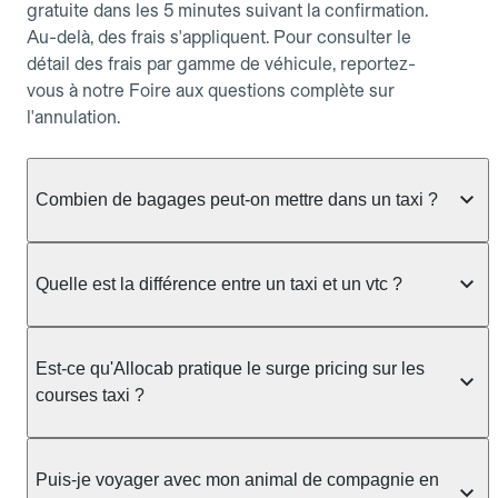
gratuite dans les 5 minutes suivant la confirmation.
Au-delà, des frais s'appliquent. Pour consulter le
détail des frais par gamme de véhicule, reportez-
vous à notre Foire aux questions complète sur
l'annulation.
Combien de bagages peut-on mettre dans un taxi ?
La capacité dépend du véhicule taxi disponible : un
taxi berline accueille en général jusqu'à 3 bagages
Quelle est la différence entre un taxi et un vtc ?
de taille moyenne. Pour des bagages volumineux
ou nombreux, précisez-le dans le champ "Message
Le taxi est un service réglementé qui peut vous
au chauffeur" lors de la réservation. Le prix n'est
prendre en charge directement dans la rue, à une
Est-ce qu'Allocab pratique le surge pricing sur les
pas impacté par le nombre de bagages.
station ou sur réservation, avec un tarif au
courses taxi ?
compteur. Le VTC fonctionne uniquement sur
réservation et propose un prix fixe annoncé à
Non. Le tarif des taxis est encadré par la
l'avance. Chez Allocab, réservez facilement votre
réglementation préfectorale et suit un barème
Puis-je voyager avec mon animal de compagnie en