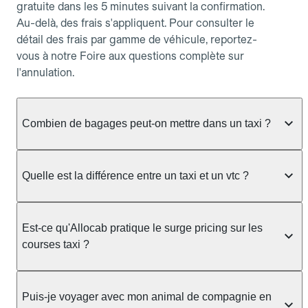
gratuite dans les 5 minutes suivant la confirmation.
Au-delà, des frais s'appliquent. Pour consulter le
détail des frais par gamme de véhicule, reportez-
vous à notre Foire aux questions complète sur
l'annulation.
Combien de bagages peut-on mettre dans un taxi ?
La capacité dépend du véhicule taxi disponible : un
taxi berline accueille en général jusqu'à 3 bagages
Quelle est la différence entre un taxi et un vtc ?
de taille moyenne. Pour des bagages volumineux
ou nombreux, précisez-le dans le champ "Message
Le taxi est un service réglementé qui peut vous
au chauffeur" lors de la réservation. Le prix n'est
prendre en charge directement dans la rue, à une
Est-ce qu'Allocab pratique le surge pricing sur les
pas impacté par le nombre de bagages.
station ou sur réservation, avec un tarif au
courses taxi ?
compteur. Le VTC fonctionne uniquement sur
réservation et propose un prix fixe annoncé à
Non. Le tarif des taxis est encadré par la
l'avance. Chez Allocab, réservez facilement votre
réglementation préfectorale et suit un barème
Puis-je voyager avec mon animal de compagnie en