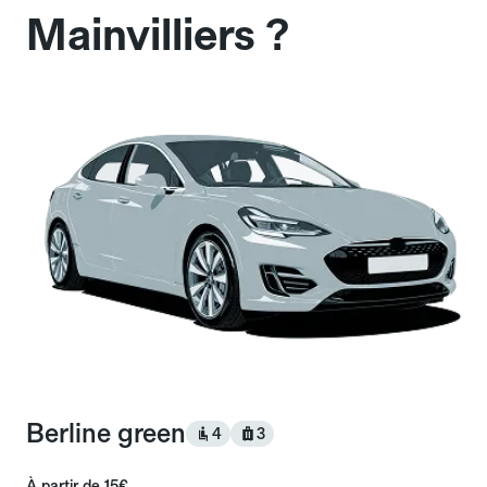
Mainvilliers ?
Berline green
4
3
À partir de
15€