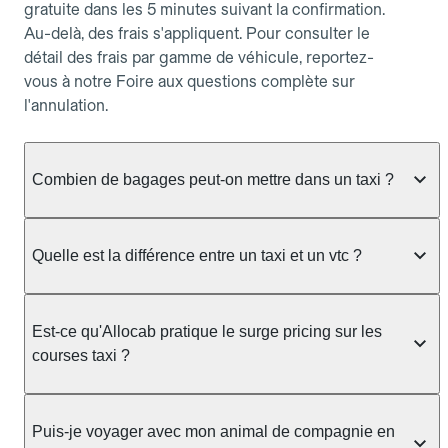
gratuite dans les 5 minutes suivant la confirmation.
Au-delà, des frais s'appliquent. Pour consulter le
détail des frais par gamme de véhicule, reportez-
vous à notre Foire aux questions complète sur
l'annulation.
Combien de bagages peut-on mettre dans un taxi ?
La capacité dépend du véhicule taxi disponible : un
taxi berline accueille en général jusqu'à 3 bagages
Quelle est la différence entre un taxi et un vtc ?
de taille moyenne. Pour des bagages volumineux
ou nombreux, précisez-le dans le champ "Message
Le taxi est un service réglementé qui peut vous
au chauffeur" lors de la réservation. Le prix n'est
prendre en charge directement dans la rue, à une
Est-ce qu'Allocab pratique le surge pricing sur les
pas impacté par le nombre de bagages.
station ou sur réservation, avec un tarif au
courses taxi ?
compteur. Le VTC fonctionne uniquement sur
réservation et propose un prix fixe annoncé à
Non. Le tarif des taxis est encadré par la
l'avance. Chez Allocab, réservez facilement votre
réglementation préfectorale et suit un barème
Puis-je voyager avec mon animal de compagnie en