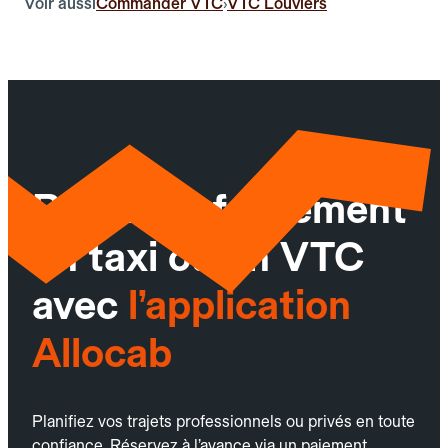
Voir aussi
Commander VTC
VTC Louviers
›
Réservez facilement
un taxi ou un VTC
avec
l’application
Allocab
Planifiez vos trajets professionnels ou privés en toute
confiance. Réservez à l’avance via un paiement