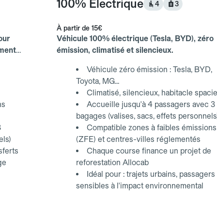
100% Électrique
4
3
À partir de
15€
our
Véhicule 100% électrique (Tesla, BYD), zéro
ements
émission, climatisé et silencieux.
Véhicule zéro émission : Tesla, BYD,
Toyota, MG...
Climatisé, silencieux, habitacle spaci
ns
Accueille jusqu'à 4 passagers avec 3
bagages (valises, sacs, effets personnels
3
Compatible zones à faibles émissions
els)
(ZFE) et centres-villes réglementés
sferts
Chaque course finance un projet de
ge
reforestation Allocab
Idéal pour : trajets urbains, passagers
sensibles à l'impact environnemental