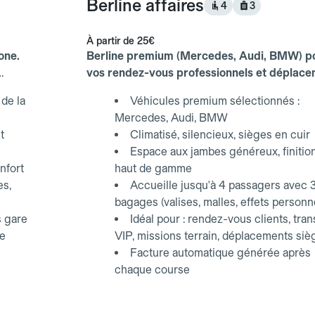
Berline affaires
4
3
À partir de
25€
one.
Berline premium (Mercedes, Audi, BMW) p
vos rendez-vous professionnels et déplac
d'affaires.
de la
Véhicules premium sélectionnés :
Mercedes, Audi, BMW
t
Climatisé, silencieux, sièges en cuir
Espace aux jambes généreux, finitio
nfort
haut de gamme
es,
Accueille jusqu'à 4 passagers avec 
bagages (valises, malles, effets personn
s gare
Idéal pour : rendez-vous clients, tran
ce
VIP, missions terrain, déplacements siè
Facture automatique générée après
chaque course