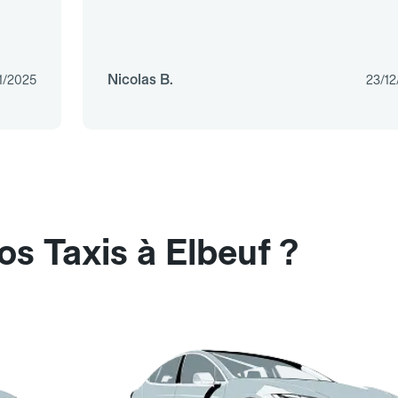
Nicolas B.
1/2025
23/12
s Taxis à Elbeuf ?