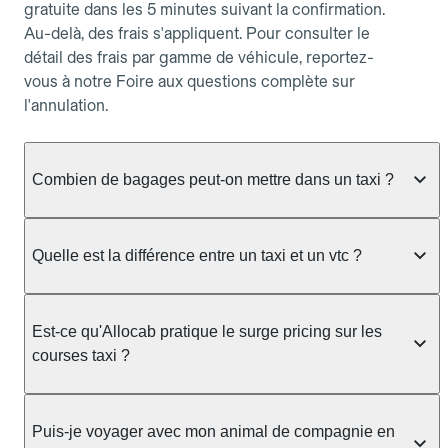
gratuite dans les 5 minutes suivant la confirmation.
Au-delà, des frais s'appliquent. Pour consulter le
détail des frais par gamme de véhicule, reportez-
vous à notre Foire aux questions complète sur
l'annulation.
Combien de bagages peut-on mettre dans un taxi ?
La capacité dépend du véhicule taxi disponible : un
taxi berline accueille en général jusqu'à 3 bagages
Quelle est la différence entre un taxi et un vtc ?
de taille moyenne. Pour des bagages volumineux
ou nombreux, précisez-le dans le champ "Message
Le taxi est un service réglementé qui peut vous
au chauffeur" lors de la réservation. Le prix n'est
prendre en charge directement dans la rue, à une
Est-ce qu'Allocab pratique le surge pricing sur les
pas impacté par le nombre de bagages.
station ou sur réservation, avec un tarif au
courses taxi ?
compteur. Le VTC fonctionne uniquement sur
réservation et propose un prix fixe annoncé à
Non. Le tarif des taxis est encadré par la
l'avance. Chez Allocab, réservez facilement votre
réglementation préfectorale et suit un barème
Puis-je voyager avec mon animal de compagnie en