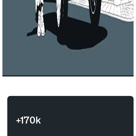
+170k