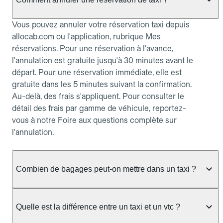
Vous pouvez annuler votre réservation taxi depuis
allocab.com ou l'application, rubrique Mes
réservations. Pour une réservation à l'avance,
l'annulation est gratuite jusqu'à 30 minutes avant le
départ. Pour une réservation immédiate, elle est
gratuite dans les 5 minutes suivant la confirmation.
Au-delà, des frais s'appliquent. Pour consulter le
détail des frais par gamme de véhicule, reportez-
vous à notre Foire aux questions complète sur
l'annulation.
Combien de bagages peut-on mettre dans un taxi ?
La capacité dépend du véhicule taxi disponible : un
taxi berline accueille en général jusqu'à 3 bagages
Quelle est la différence entre un taxi et un vtc ?
de taille moyenne. Pour des bagages volumineux