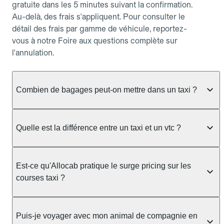
gratuite dans les 5 minutes suivant la confirmation.
Au-delà, des frais s'appliquent. Pour consulter le
détail des frais par gamme de véhicule, reportez-
vous à notre Foire aux questions complète sur
l'annulation.
Combien de bagages peut-on mettre dans un taxi ?
La capacité dépend du véhicule taxi disponible : un
taxi berline accueille en général jusqu'à 3 bagages
Quelle est la différence entre un taxi et un vtc ?
de taille moyenne. Pour des bagages volumineux
ou nombreux, précisez-le dans le champ "Message
Le taxi est un service réglementé qui peut vous
au chauffeur" lors de la réservation. Le prix n'est
prendre en charge directement dans la rue, à une
Est-ce qu'Allocab pratique le surge pricing sur les
pas impacté par le nombre de bagages.
station ou sur réservation, avec un tarif au
courses taxi ?
compteur. Le VTC fonctionne uniquement sur
réservation et propose un prix fixe annoncé à
Non. Le tarif des taxis est encadré par la
l'avance. Chez Allocab, réservez facilement votre
réglementation préfectorale et suit un barème
Puis-je voyager avec mon animal de compagnie en