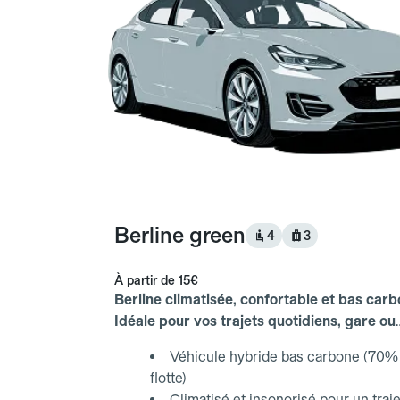
Berline green
4
3
À partir de
15€
Berline climatisée, confortable et bas carb
Idéale pour vos trajets quotidiens, gare ou
aéroport.
Véhicule hybride bas carbone (70% 
flotte)
Climatisé et insonorisé pour un traje