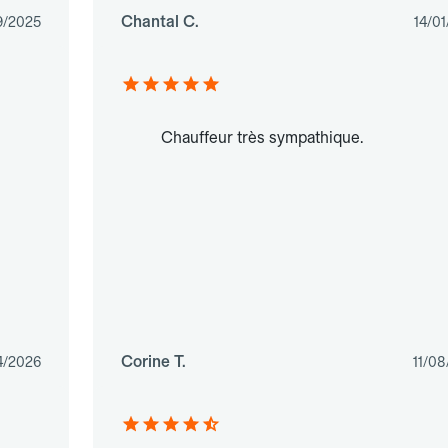
Chantal C.
9/2025
14/0
Chauffeur très sympathique.
Corine T.
4/2026
11/0