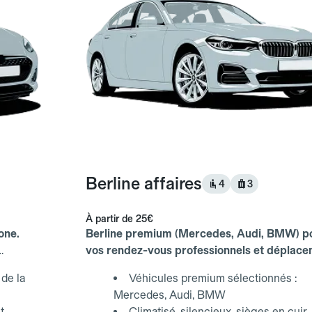
Berline affaires
4
3
À partir de
25€
one.
Berline premium (Mercedes, Audi, BMW) p
vos rendez-vous professionnels et déplac
d'affaires.
de la
Véhicules premium sélectionnés :
Mercedes, Audi, BMW
t
Climatisé, silencieux, sièges en cuir