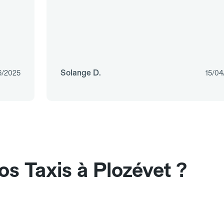
Solange D.
6/2025
15/04
s Taxis à Plozévet ?