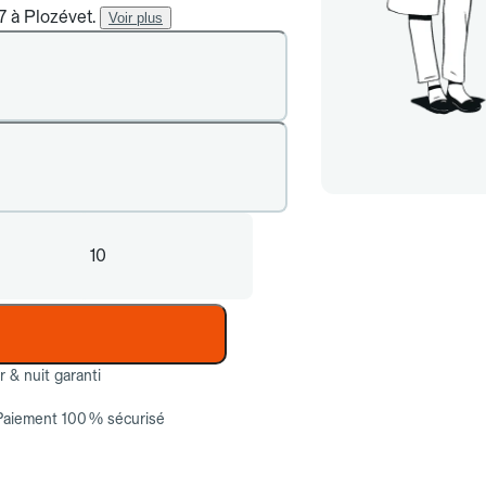
7 à Plozévet.
Voir plus
10
ur & nuit garanti
Paiement 100 % sécurisé