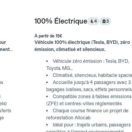
100% Électrique
4
3
À partir de
15€
our
Véhicule 100% électrique (Tesla, BYD), zéro
ements
émission, climatisé et silencieux.
Véhicule zéro émission : Tesla, BYD,
Toyota, MG...
Climatisé, silencieux, habitacle spaci
ns
Accueille jusqu'à 4 passagers avec 3
bagages (valises, sacs, effets personnels
3
Compatible zones à faibles émissions
els)
(ZFE) et centres-villes réglementés
sferts
Chaque course finance un projet de
ge
reforestation Allocab
Idéal pour : trajets urbains, passagers
sensibles à l'impact environnemental