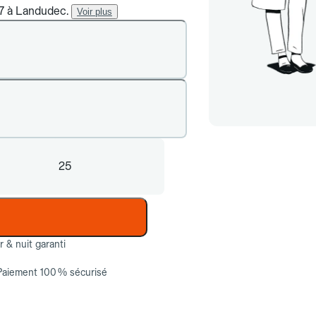
/7 à Landudec.
Voir plus
25
ur & nuit garanti
Paiement 100 % sécurisé