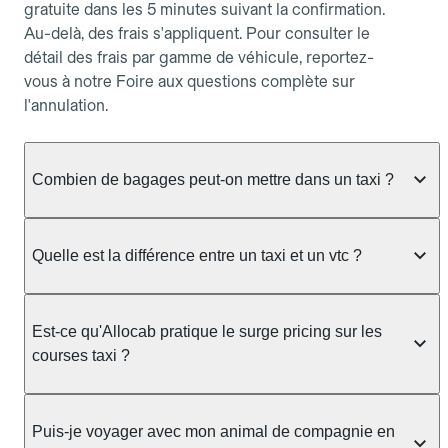
gratuite dans les 5 minutes suivant la confirmation.
Au-delà, des frais s'appliquent. Pour consulter le
détail des frais par gamme de véhicule, reportez-
vous à notre Foire aux questions complète sur
l'annulation.
Combien de bagages peut-on mettre dans un taxi ?
La capacité dépend du véhicule taxi disponible : un
taxi berline accueille en général jusqu'à 3 bagages
Quelle est la différence entre un taxi et un vtc ?
de taille moyenne. Pour des bagages volumineux
ou nombreux, précisez-le dans le champ "Message
Le taxi est un service réglementé qui peut vous
au chauffeur" lors de la réservation. Le prix n'est
prendre en charge directement dans la rue, à une
Est-ce qu'Allocab pratique le surge pricing sur les
pas impacté par le nombre de bagages.
station ou sur réservation, avec un tarif au
courses taxi ?
compteur. Le VTC fonctionne uniquement sur
réservation et propose un prix fixe annoncé à
Non. Le tarif des taxis est encadré par la
l'avance. Chez Allocab, réservez facilement votre
réglementation préfectorale et suit un barème
Puis-je voyager avec mon animal de compagnie en