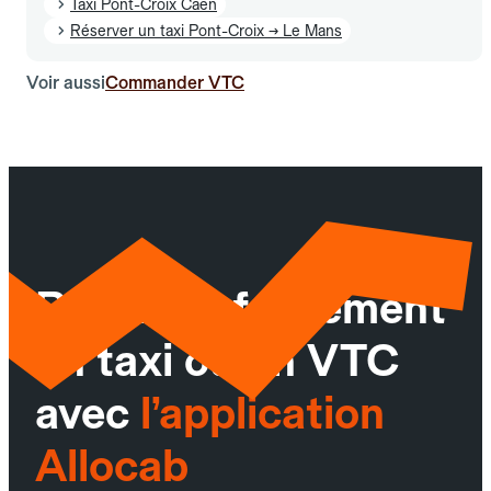
Taxi Pont-Croix Caen
Réserver un taxi Pont-Croix → Le Mans
Voir aussi
Commander VTC
Réservez facilement
un taxi ou un VTC
avec
l’application
Allocab