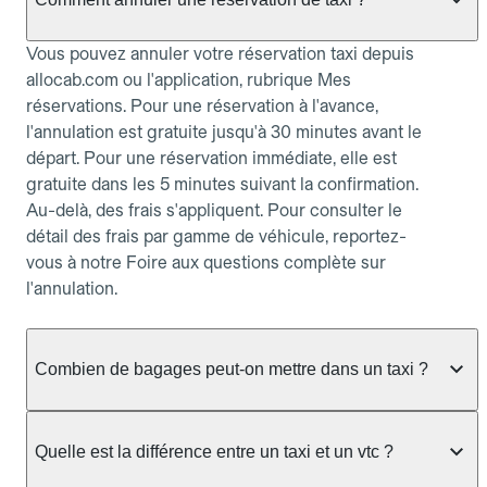
Vous pouvez annuler votre réservation taxi depuis
allocab.com ou l'application, rubrique Mes
réservations. Pour une réservation à l'avance,
l'annulation est gratuite jusqu'à 30 minutes avant le
départ. Pour une réservation immédiate, elle est
gratuite dans les 5 minutes suivant la confirmation.
Au-delà, des frais s'appliquent. Pour consulter le
détail des frais par gamme de véhicule, reportez-
vous à notre Foire aux questions complète sur
l'annulation.
Combien de bagages peut-on mettre dans un taxi ?
La capacité dépend du véhicule taxi disponible : un
taxi berline accueille en général jusqu'à 3 bagages
Quelle est la différence entre un taxi et un vtc ?
de taille moyenne. Pour des bagages volumineux