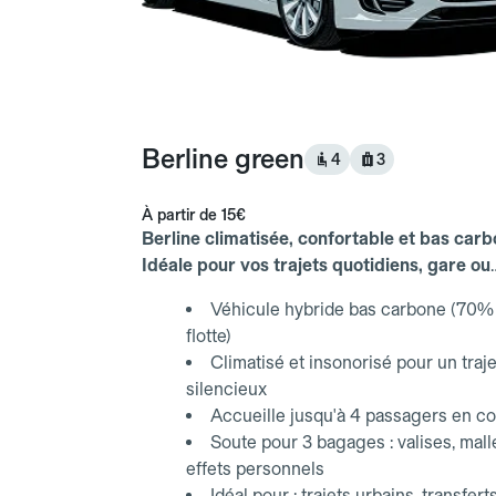
Berline green
4
3
À partir de
15€
Berline climatisée, confortable et bas carb
Idéale pour vos trajets quotidiens, gare ou
aéroport.
Véhicule hybride bas carbone (70% 
flotte)
Climatisé et insonorisé pour un traje
silencieux
Accueille jusqu'à 4 passagers en co
Soute pour 3 bagages : valises, mall
effets personnels
Idéal pour : trajets urbains, transfert