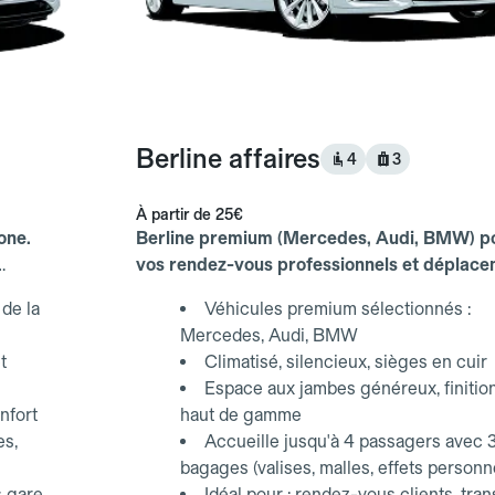
Berline affaires
4
3
À partir de
25€
one.
Berline premium (Mercedes, Audi, BMW) p
vos rendez-vous professionnels et déplac
d'affaires.
de la
Véhicules premium sélectionnés :
Mercedes, Audi, BMW
t
Climatisé, silencieux, sièges en cuir
Espace aux jambes généreux, finitio
nfort
haut de gamme
es,
Accueille jusqu'à 4 passagers avec 
bagages (valises, malles, effets personn
s gare
Idéal pour : rendez-vous clients, tran