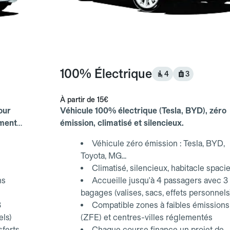
100% Électrique
4
3
À partir de
15€
our
Véhicule 100% électrique (Tesla, BYD), zéro
ements
émission, climatisé et silencieux.
Véhicule zéro émission : Tesla, BYD,
Toyota, MG...
Climatisé, silencieux, habitacle spaci
ns
Accueille jusqu'à 4 passagers avec 3
bagages (valises, sacs, effets personnels
3
Compatible zones à faibles émissions
els)
(ZFE) et centres-villes réglementés
sferts
Chaque course finance un projet de