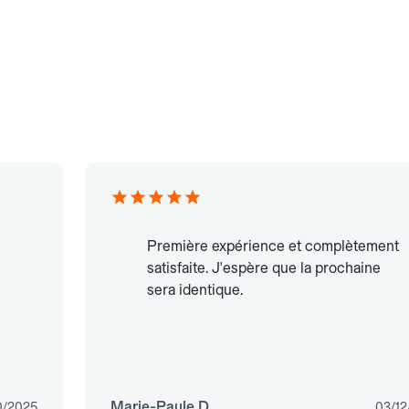
Première expérience et complètement
satisfaite. J'espère que la prochaine
sera identique.
Marie-Paule D.
0/2025
03/12