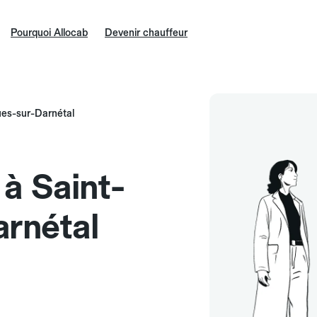
Pourquoi Allocab
Devenir chauffeur
ues-sur-Darnétal
 à Saint-
rnétal