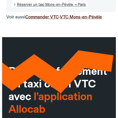
Réserver un taxi Mons-en-Pévèle → Paris
Voir aussi
Commander VTC
VTC Mons-en-Pévèle
›
Réservez facilement
un taxi ou un VTC
avec
l’application
Allocab