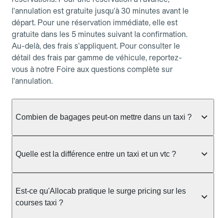
l'annulation est gratuite jusqu'à 30 minutes avant le
départ. Pour une réservation immédiate, elle est
gratuite dans les 5 minutes suivant la confirmation.
Au-delà, des frais s'appliquent. Pour consulter le
détail des frais par gamme de véhicule, reportez-
vous à notre Foire aux questions complète sur
l'annulation.
Combien de bagages peut-on mettre dans un taxi ?
La capacité dépend du véhicule taxi disponible : un
taxi berline accueille en général jusqu'à 3 bagages
Quelle est la différence entre un taxi et un vtc ?
de taille moyenne. Pour des bagages volumineux
ou nombreux, précisez-le dans le champ "Message
Le taxi est un service réglementé qui peut vous
au chauffeur" lors de la réservation. Le prix n'est
prendre en charge directement dans la rue, à une
Est-ce qu'Allocab pratique le surge pricing sur les
pas impacté par le nombre de bagages.
station ou sur réservation, avec un tarif au
courses taxi ?
compteur. Le VTC fonctionne uniquement sur