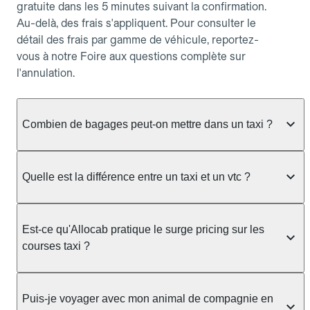
gratuite dans les 5 minutes suivant la confirmation.
Au-delà, des frais s'appliquent. Pour consulter le
détail des frais par gamme de véhicule, reportez-
vous à notre Foire aux questions complète sur
l'annulation.
Combien de bagages peut-on mettre dans un taxi ?
La capacité dépend du véhicule taxi disponible : un
taxi berline accueille en général jusqu'à 3 bagages
Quelle est la différence entre un taxi et un vtc ?
de taille moyenne. Pour des bagages volumineux
ou nombreux, précisez-le dans le champ "Message
Le taxi est un service réglementé qui peut vous
au chauffeur" lors de la réservation. Le prix n'est
prendre en charge directement dans la rue, à une
Est-ce qu'Allocab pratique le surge pricing sur les
pas impacté par le nombre de bagages.
station ou sur réservation, avec un tarif au
courses taxi ?
compteur. Le VTC fonctionne uniquement sur
réservation et propose un prix fixe annoncé à
Non. Le tarif des taxis est encadré par la
l'avance. Chez Allocab, réservez facilement votre
réglementation préfectorale et suit un barème
Puis-je voyager avec mon animal de compagnie en