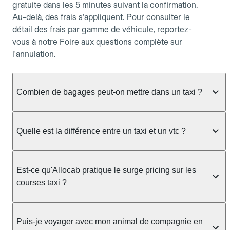
gratuite dans les 5 minutes suivant la confirmation.
Au-delà, des frais s'appliquent. Pour consulter le
détail des frais par gamme de véhicule, reportez-
vous à notre Foire aux questions complète sur
l'annulation.
Combien de bagages peut-on mettre dans un taxi ?
La capacité dépend du véhicule taxi disponible : un
taxi berline accueille en général jusqu'à 3 bagages
Quelle est la différence entre un taxi et un vtc ?
de taille moyenne. Pour des bagages volumineux
ou nombreux, précisez-le dans le champ "Message
Le taxi est un service réglementé qui peut vous
au chauffeur" lors de la réservation. Le prix n'est
prendre en charge directement dans la rue, à une
Est-ce qu'Allocab pratique le surge pricing sur les
pas impacté par le nombre de bagages.
station ou sur réservation, avec un tarif au
courses taxi ?
compteur. Le VTC fonctionne uniquement sur
réservation et propose un prix fixe annoncé à
Non. Le tarif des taxis est encadré par la
l'avance. Chez Allocab, réservez facilement votre
réglementation préfectorale et suit un barème
Puis-je voyager avec mon animal de compagnie en