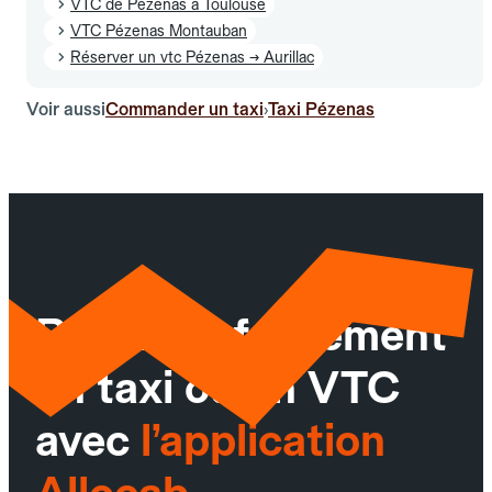
VTC de Pézenas à Toulouse
VTC Pézenas Montauban
Réserver un vtc Pézenas → Aurillac
Voir aussi
Commander un taxi
Taxi Pézenas
›
Réservez facilement
un taxi ou un VTC
avec
l’application