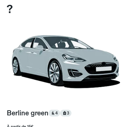
?
Berline green
4
3
À partir de
15€