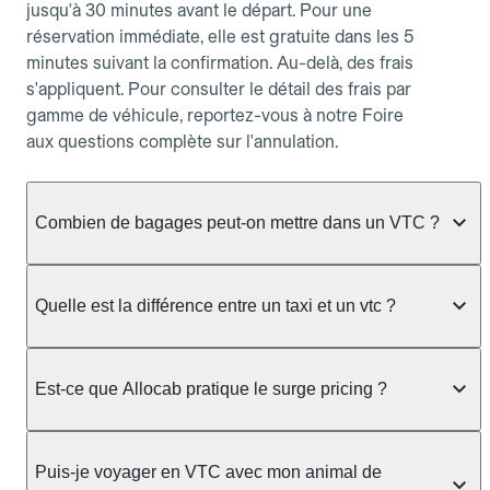
jusqu'à 30 minutes avant le départ. Pour une
réservation immédiate, elle est gratuite dans les 5
minutes suivant la confirmation. Au-delà, des frais
s'appliquent. Pour consulter le détail des frais par
gamme de véhicule, reportez-vous à notre Foire
aux questions complète sur l'annulation.
Combien de bagages peut-on mettre dans un VTC ?
La capacité varie selon la gamme de véhicule
réservée :
Quelle est la différence entre un taxi et un vtc ?
Berline, Green, Berline Affaires, VAO : jusqu'à 3
Le taxi peut vous prendre en charge directement
bagages de taille moyenne Van : jusqu'à 7 bagages
dans la rue ou à une station, avec un tarif calculé au
Est-ce que Allocab pratique le surge pricing ?
Moto-taxi : jusqu'à 2 bagages cabine TPMR : 1
compteur. Le VTC fonctionne uniquement sur
bagage
réservation préalable et propose un prix fixe connu
Non, Allocab ne pratique pas le surge pricing. Le
à l'avance, sans mauvaise surprise ni frais cachés.
Le prix de la course ne change pas selon le
prix de votre course est calculé et affiché avant la
Puis-je voyager en VTC avec mon animal de