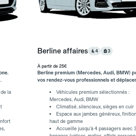
Berline affaires
4
3
À partir de
25€
one.
Berline premium (Mercedes, Audi, BMW) p
vos rendez-vous professionnels et déplac
d'affaires.
de la
Véhicules premium sélectionnés :
Mercedes, Audi, BMW
t
Climatisé, silencieux, sièges en cuir
Espace aux jambes généreux, finitio
nfort
haut de gamme
es,
Accueille jusqu'à 4 passagers avec 
bagages (valises, malles, effets personn