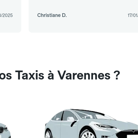
Christiane D.
3/2025
17/0
os Taxis à Varennes ?