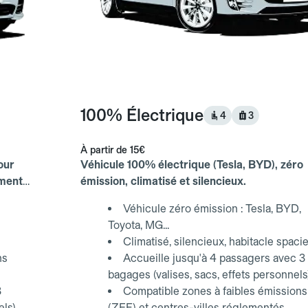
100% Électrique
4
3
À partir de
15€
our
Véhicule 100% électrique (Tesla, BYD), zéro
ements
émission, climatisé et silencieux.
Véhicule zéro émission : Tesla, BYD,
Toyota, MG...
Climatisé, silencieux, habitacle spaci
ns
Accueille jusqu'à 4 passagers avec 3
bagages (valises, sacs, effets personnels
3
Compatible zones à faibles émissions
els)
(ZFE) et centres-villes réglementés