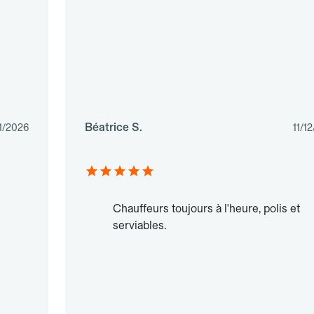
Béatrice S.
1/2026
11/1
n
Chauffeurs toujours à l'heure, polis et
serviables.