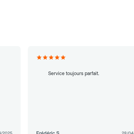
Service toujours parfait.
Frédéric S.
4/2025
28/04