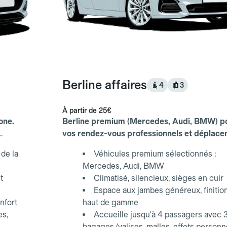
Berline affaires
4
3
À partir de
25€
one.
Berline premium (Mercedes, Audi, BMW) p
vos rendez-vous professionnels et déplac
d'affaires.
de la
Véhicules premium sélectionnés :
Mercedes, Audi, BMW
t
Climatisé, silencieux, sièges en cuir
Espace aux jambes généreux, finitio
nfort
haut de gamme
es,
Accueille jusqu'à 4 passagers avec 
bagages (valises, malles, effets personn