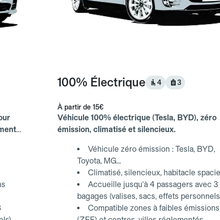
100% Électrique
4
3
À partir de
15€
our
Véhicule 100% électrique (Tesla, BYD), zéro
ements
émission, climatisé et silencieux.
Véhicule zéro émission : Tesla, BYD,
Toyota, MG...
Climatisé, silencieux, habitacle spaci
ns
Accueille jusqu'à 4 passagers avec 3
bagages (valises, sacs, effets personnels
3
Compatible zones à faibles émissions
els)
(ZFE) et centres-villes réglementés