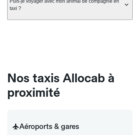
réglementation préfectorale et suit un barème
Puis-je voyager avec mon animal de compagnie en
taxi.
officiel : il protège des hausses liées à la demande.
taxi ?
Chez Allocab, le prix estimé est affiché avant la
réservation. Seules les majorations légales (nuit,
Oui, les animaux de compagnie sont acceptés à
jours fériés) peuvent s'appliquer.
bord des taxis Allocab, à condition de voyager dans
une cage ou une caisse de transport adaptée.
Pensez à le signaler dans le champ "Message au
chauffeur". Les chiens d'assistance sont acceptés
sans cage ni frais supplémentaire, mais doivent
également être mentionnés à l'avance.
Nos taxis Allocab à
proximité
Aéroports & gares