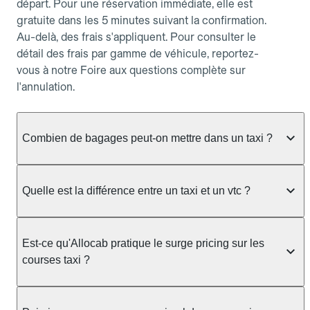
départ. Pour une réservation immédiate, elle est
gratuite dans les 5 minutes suivant la confirmation.
Au-delà, des frais s'appliquent. Pour consulter le
détail des frais par gamme de véhicule, reportez-
vous à notre Foire aux questions complète sur
l'annulation.
Combien de bagages peut-on mettre dans un taxi ?
La capacité dépend du véhicule taxi disponible : un
taxi berline accueille en général jusqu'à 3 bagages
Quelle est la différence entre un taxi et un vtc ?
de taille moyenne. Pour des bagages volumineux
ou nombreux, précisez-le dans le champ "Message
Le taxi est un service réglementé qui peut vous
au chauffeur" lors de la réservation. Le prix n'est
prendre en charge directement dans la rue, à une
Est-ce qu'Allocab pratique le surge pricing sur les
pas impacté par le nombre de bagages.
station ou sur réservation, avec un tarif au
courses taxi ?
compteur. Le VTC fonctionne uniquement sur
réservation et propose un prix fixe annoncé à
Non. Le tarif des taxis est encadré par la
l'avance. Chez Allocab, réservez facilement votre