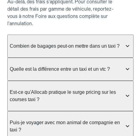
Au-delà, des frais s'appliquent. Pour consulter le
détail des frais par gamme de véhicule, reportez-
vous à notre Foire aux questions complète sur
l'annulation.
Combien de bagages peut-on mettre dans un taxi ?
La capacité dépend du véhicule taxi disponible : un
taxi berline accueille en général jusqu'à 3 bagages
Quelle est la différence entre un taxi et un vtc ?
de taille moyenne. Pour des bagages volumineux
ou nombreux, précisez-le dans le champ "Message
Le taxi est un service réglementé qui peut vous
au chauffeur" lors de la réservation. Le prix n'est
prendre en charge directement dans la rue, à une
Est-ce qu'Allocab pratique le surge pricing sur les
pas impacté par le nombre de bagages.
station ou sur réservation, avec un tarif au
courses taxi ?
compteur. Le VTC fonctionne uniquement sur
réservation et propose un prix fixe annoncé à
Non. Le tarif des taxis est encadré par la
l'avance. Chez Allocab, réservez facilement votre
réglementation préfectorale et suit un barème
Puis-je voyager avec mon animal de compagnie en
taxi.
officiel : il protège des hausses liées à la demande.
taxi ?