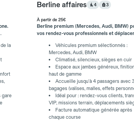
Berline affaires
4
3
À partir de
25€
one.
Berline premium (Mercedes, Audi, BMW) p
vos rendez-vous professionnels et déplac
d'affaires.
de la
Véhicules premium sélectionnés :
Mercedes, Audi, BMW
t
Climatisé, silencieux, sièges en cuir
Espace aux jambes généreux, finitio
nfort
haut de gamme
es,
Accueille jusqu'à 4 passagers avec 
bagages (valises, malles, effets personn
s gare
Idéal pour : rendez-vous clients, tran
ce
VIP, missions terrain, déplacements siè
Facture automatique générée après
chaque course