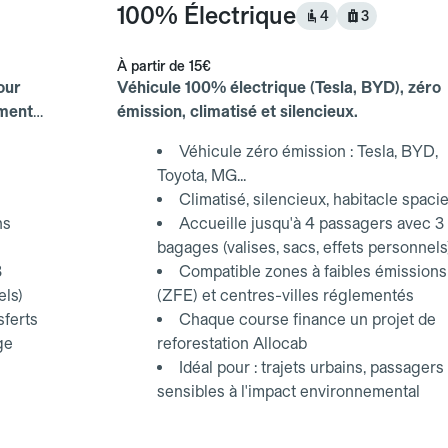
100% Électrique
4
3
À partir de
15€
our
Véhicule 100% électrique (Tesla, BYD), zéro
ements
émission, climatisé et silencieux.
Véhicule zéro émission : Tesla, BYD,
Toyota, MG...
Climatisé, silencieux, habitacle spaci
ns
Accueille jusqu'à 4 passagers avec 3
bagages (valises, sacs, effets personnels
3
Compatible zones à faibles émissions
els)
(ZFE) et centres-villes réglementés
sferts
Chaque course finance un projet de
ge
reforestation Allocab
Idéal pour : trajets urbains, passagers
sensibles à l'impact environnemental