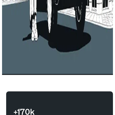
+170k