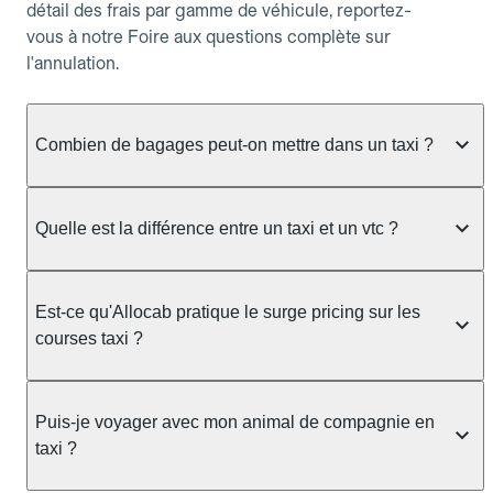
détail des frais par gamme de véhicule, reportez-
vous à notre Foire aux questions complète sur
l'annulation.
Combien de bagages peut-on mettre dans un taxi ?
La capacité dépend du véhicule taxi disponible : un
taxi berline accueille en général jusqu'à 3 bagages
Quelle est la différence entre un taxi et un vtc ?
de taille moyenne. Pour des bagages volumineux
ou nombreux, précisez-le dans le champ "Message
Le taxi est un service réglementé qui peut vous
au chauffeur" lors de la réservation. Le prix n'est
prendre en charge directement dans la rue, à une
Est-ce qu'Allocab pratique le surge pricing sur les
pas impacté par le nombre de bagages.
station ou sur réservation, avec un tarif au
courses taxi ?
compteur. Le VTC fonctionne uniquement sur
réservation et propose un prix fixe annoncé à
Non. Le tarif des taxis est encadré par la
l'avance. Chez Allocab, réservez facilement votre
réglementation préfectorale et suit un barème
Puis-je voyager avec mon animal de compagnie en
taxi.
officiel : il protège des hausses liées à la demande.
taxi ?
Chez Allocab, le prix estimé est affiché avant la