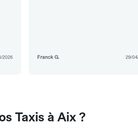
Franck G.
3/2026
29/04
s Taxis à Aix ?