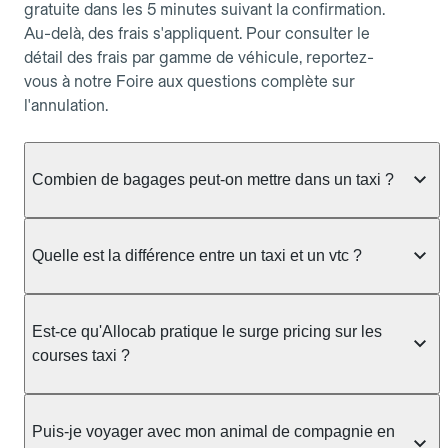
gratuite dans les 5 minutes suivant la confirmation.
Au-delà, des frais s'appliquent. Pour consulter le
détail des frais par gamme de véhicule, reportez-
vous à notre Foire aux questions complète sur
l'annulation.
Combien de bagages peut-on mettre dans un taxi ?
La capacité dépend du véhicule taxi disponible : un
taxi berline accueille en général jusqu'à 3 bagages
Quelle est la différence entre un taxi et un vtc ?
de taille moyenne. Pour des bagages volumineux
ou nombreux, précisez-le dans le champ "Message
Le taxi est un service réglementé qui peut vous
au chauffeur" lors de la réservation. Le prix n'est
prendre en charge directement dans la rue, à une
Est-ce qu'Allocab pratique le surge pricing sur les
pas impacté par le nombre de bagages.
station ou sur réservation, avec un tarif au
courses taxi ?
compteur. Le VTC fonctionne uniquement sur
réservation et propose un prix fixe annoncé à
Non. Le tarif des taxis est encadré par la
l'avance. Chez Allocab, réservez facilement votre
réglementation préfectorale et suit un barème
Puis-je voyager avec mon animal de compagnie en