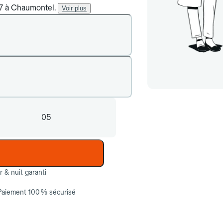
/7 à Chaumontel.
Voir plus
05
ur & nuit garanti
Paiement 100 % sécurisé