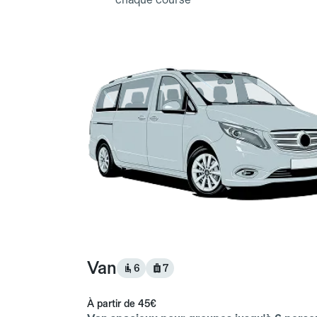
Van
6
7
À partir de
45€