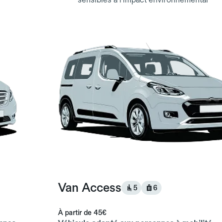
Van Access
5
6
À partir de
45€