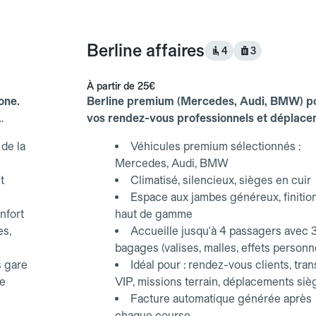
Berline affaires
4
3
À partir de
25€
one.
Berline premium (Mercedes, Audi, BMW) p
vos rendez-vous professionnels et déplac
d'affaires.
de la
Véhicules premium sélectionnés :
Mercedes, Audi, BMW
t
Climatisé, silencieux, sièges en cuir
Espace aux jambes généreux, finitio
nfort
haut de gamme
es,
Accueille jusqu'à 4 passagers avec 
bagages (valises, malles, effets personn
s gare
Idéal pour : rendez-vous clients, tran
ce
VIP, missions terrain, déplacements siè
Facture automatique générée après
chaque course