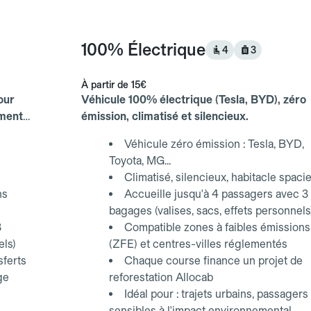
100% Électrique
4
3
À partir de
15€
our
Véhicule 100% électrique (Tesla, BYD), zéro
ements
émission, climatisé et silencieux.
Véhicule zéro émission : Tesla, BYD,
Toyota, MG...
Climatisé, silencieux, habitacle spaci
ns
Accueille jusqu'à 4 passagers avec 3
bagages (valises, sacs, effets personnels
3
Compatible zones à faibles émissions
els)
(ZFE) et centres-villes réglementés
sferts
Chaque course finance un projet de
ge
reforestation Allocab
Idéal pour : trajets urbains, passagers
sensibles à l'impact environnemental