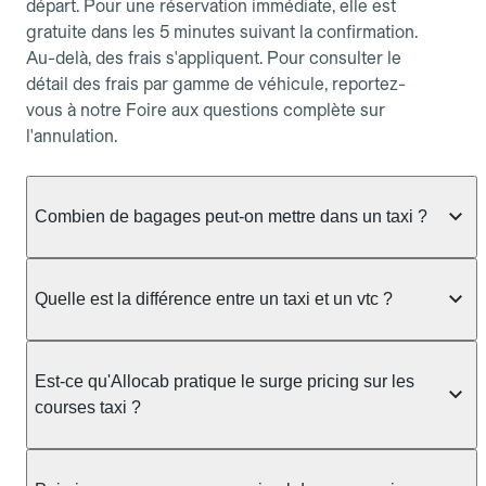
départ. Pour une réservation immédiate, elle est
gratuite dans les 5 minutes suivant la confirmation.
Au-delà, des frais s'appliquent. Pour consulter le
détail des frais par gamme de véhicule, reportez-
vous à notre Foire aux questions complète sur
l'annulation.
Combien de bagages peut-on mettre dans un taxi ?
La capacité dépend du véhicule taxi disponible : un
taxi berline accueille en général jusqu'à 3 bagages
Quelle est la différence entre un taxi et un vtc ?
de taille moyenne. Pour des bagages volumineux
ou nombreux, précisez-le dans le champ "Message
Le taxi est un service réglementé qui peut vous
au chauffeur" lors de la réservation. Le prix n'est
prendre en charge directement dans la rue, à une
Est-ce qu'Allocab pratique le surge pricing sur les
pas impacté par le nombre de bagages.
station ou sur réservation, avec un tarif au
courses taxi ?
compteur. Le VTC fonctionne uniquement sur
réservation et propose un prix fixe annoncé à
Non. Le tarif des taxis est encadré par la
l'avance. Chez Allocab, réservez facilement votre