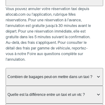
Vous pouvez annuler votre réservation taxi depuis
allocab.com ou l'application, rubrique Mes
réservations. Pour une réservation à l'avance,
l'annulation est gratuite jusqu'à 30 minutes avant le
départ. Pour une réservation immédiate, elle est
gratuite dans les 5 minutes suivant la confirmation.
Au-delà, des frais s'appliquent. Pour consulter le
détail des frais par gamme de véhicule, reportez-
vous à notre Foire aux questions complète sur
l'annulation.
Combien de bagages peut-on mettre dans un taxi ?
La capacité dépend du véhicule taxi disponible : un
taxi berline accueille en général jusqu'à 3 bagages
Quelle est la différence entre un taxi et un vtc ?
de taille moyenne. Pour des bagages volumineux