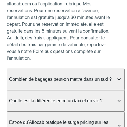
allocab.com ou l'application, rubrique Mes
réservations. Pour une réservation à l'avance,
l'annulation est gratuite jusqu'à 30 minutes avant le
départ. Pour une réservation immédiate, elle est
gratuite dans les 5 minutes suivant la confirmation.
Au-delà, des frais s'appliquent. Pour consulter le
détail des frais par gamme de véhicule, reportez-
vous à notre Foire aux questions complète sur
l'annulation.
Combien de bagages peut-on mettre dans un taxi ?
La capacité dépend du véhicule taxi disponible : un
taxi berline accueille en général jusqu'à 3 bagages
Quelle est la différence entre un taxi et un vtc ?
de taille moyenne. Pour des bagages volumineux
ou nombreux, précisez-le dans le champ "Message
Le taxi est un service réglementé qui peut vous
au chauffeur" lors de la réservation. Le prix n'est
prendre en charge directement dans la rue, à une
Est-ce qu'Allocab pratique le surge pricing sur les