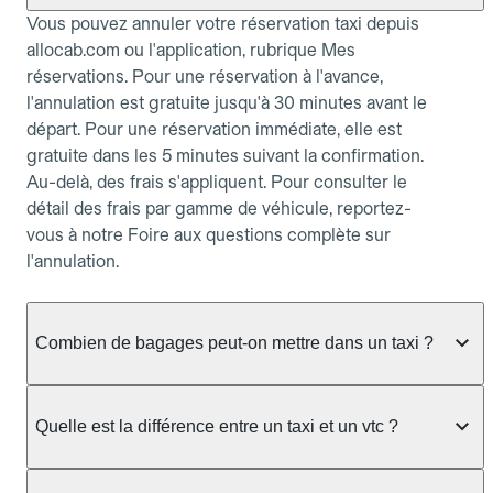
Vous pouvez annuler votre réservation taxi depuis
allocab.com ou l'application, rubrique Mes
réservations. Pour une réservation à l'avance,
l'annulation est gratuite jusqu'à 30 minutes avant le
départ. Pour une réservation immédiate, elle est
gratuite dans les 5 minutes suivant la confirmation.
Au-delà, des frais s'appliquent. Pour consulter le
détail des frais par gamme de véhicule, reportez-
vous à notre Foire aux questions complète sur
l'annulation.
Combien de bagages peut-on mettre dans un taxi ?
La capacité dépend du véhicule taxi disponible : un
taxi berline accueille en général jusqu'à 3 bagages
Quelle est la différence entre un taxi et un vtc ?
de taille moyenne. Pour des bagages volumineux
ou nombreux, précisez-le dans le champ "Message
Le taxi est un service réglementé qui peut vous