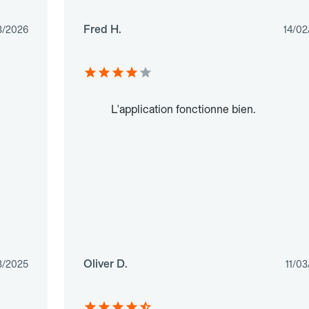
Fred H.
3/2026
14/02
L'application fonctionne bien.
Oliver D.
3/2025
11/0