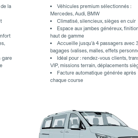
d'affaires.
de la
Véhicules premium sélectionnés :
Mercedes, Audi, BMW
t
Climatisé, silencieux, sièges en cuir
Espace aux jambes généreux, finitio
nfort
haut de gamme
es,
Accueille jusqu'à 4 passagers avec 
bagages (valises, malles, effets personn
s gare
Idéal pour : rendez-vous clients, tran
ce
VIP, missions terrain, déplacements siè
Facture automatique générée après
chaque course