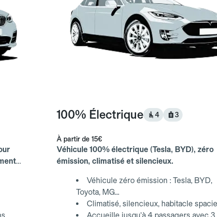
100% Électrique
4
3
À partir de
15€
our
Véhicule 100% électrique (Tesla, BYD), zéro
ements
émission, climatisé et silencieux.
Véhicule zéro émission : Tesla, BYD,
Toyota, MG...
Climatisé, silencieux, habitacle spaci
ns
Accueille jusqu'à 4 passagers avec 3