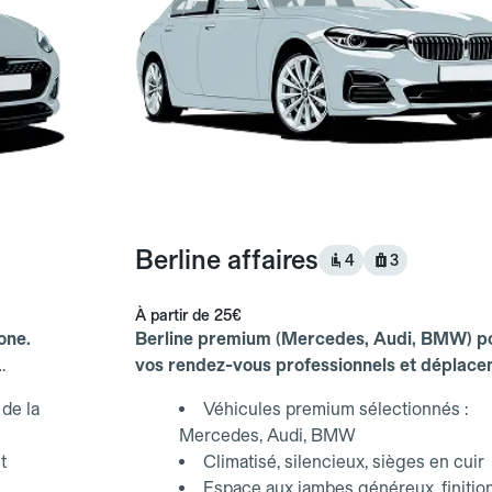
Berline affaires
4
3
À partir de
25€
one.
Berline premium (Mercedes, Audi, BMW) p
vos rendez-vous professionnels et déplac
d'affaires.
de la
Véhicules premium sélectionnés :
Mercedes, Audi, BMW
t
Climatisé, silencieux, sièges en cuir
Espace aux jambes généreux, finitio