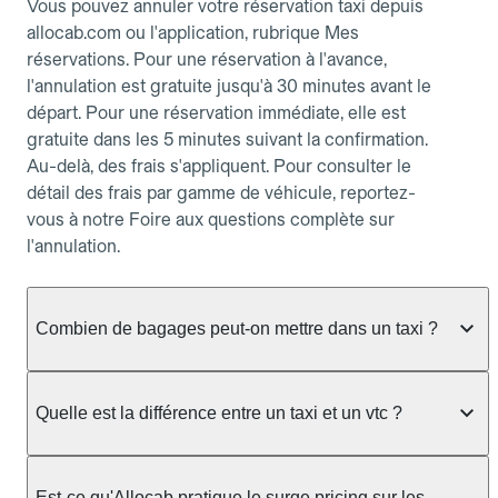
Vous pouvez annuler votre réservation taxi depuis
allocab.com ou l'application, rubrique Mes
réservations. Pour une réservation à l'avance,
l'annulation est gratuite jusqu'à 30 minutes avant le
départ. Pour une réservation immédiate, elle est
gratuite dans les 5 minutes suivant la confirmation.
Au-delà, des frais s'appliquent. Pour consulter le
détail des frais par gamme de véhicule, reportez-
vous à notre Foire aux questions complète sur
l'annulation.
Combien de bagages peut-on mettre dans un taxi ?
La capacité dépend du véhicule taxi disponible : un
taxi berline accueille en général jusqu'à 3 bagages
Quelle est la différence entre un taxi et un vtc ?
de taille moyenne. Pour des bagages volumineux
ou nombreux, précisez-le dans le champ "Message
Le taxi est un service réglementé qui peut vous
au chauffeur" lors de la réservation. Le prix n'est
prendre en charge directement dans la rue, à une
Est-ce qu'Allocab pratique le surge pricing sur les