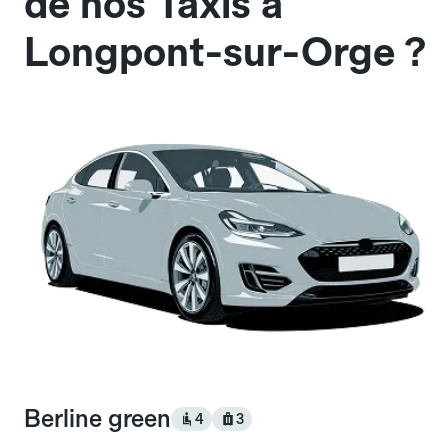
de nos Taxis à
Longpont-sur-Orge ?
Berline green
4
3