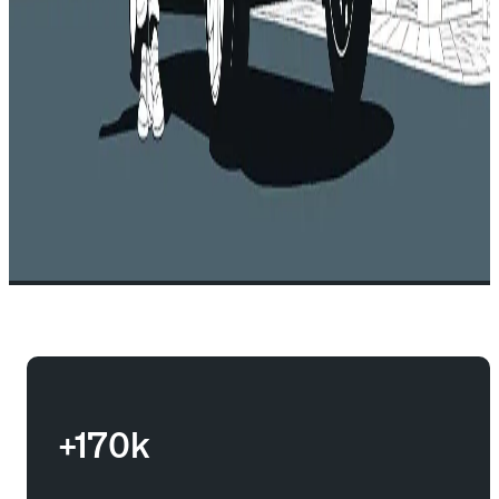
+170k