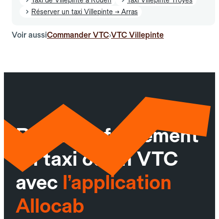
Réserver un taxi Villepinte → Arras
Voir aussi
Commander VTC
VTC Villepinte
›
Réservez facilement
un taxi ou un VTC
avec
l’application
Allocab