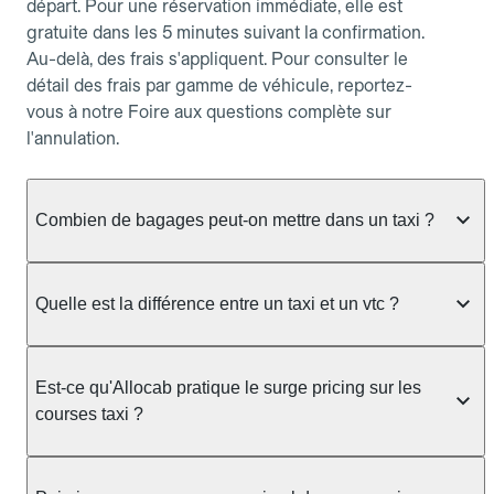
départ. Pour une réservation immédiate, elle est
gratuite dans les 5 minutes suivant la confirmation.
Au-delà, des frais s'appliquent. Pour consulter le
détail des frais par gamme de véhicule, reportez-
vous à notre Foire aux questions complète sur
l'annulation.
Combien de bagages peut-on mettre dans un taxi ?
La capacité dépend du véhicule taxi disponible : un
taxi berline accueille en général jusqu'à 3 bagages
Quelle est la différence entre un taxi et un vtc ?
de taille moyenne. Pour des bagages volumineux
ou nombreux, précisez-le dans le champ "Message
Le taxi est un service réglementé qui peut vous
au chauffeur" lors de la réservation. Le prix n'est
prendre en charge directement dans la rue, à une
Est-ce qu'Allocab pratique le surge pricing sur les
pas impacté par le nombre de bagages.
station ou sur réservation, avec un tarif au
courses taxi ?
compteur. Le VTC fonctionne uniquement sur
réservation et propose un prix fixe annoncé à
Non. Le tarif des taxis est encadré par la
l'avance. Chez Allocab, réservez facilement votre